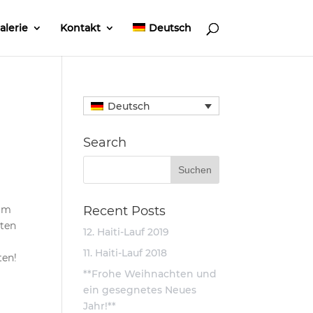
alerie
Kontakt
Deutsch
Deutsch
Search
 im
Recent Posts
hten
12. Haiti-Lauf 2019
11. Haiti-Lauf 2018
ten!
**Frohe Weihnachten und
ein gesegnetes Neues
Jahr!**