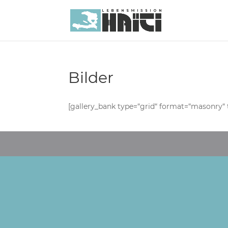
Bilder
[gallery_bank type=“grid“ format=“masonry“ t