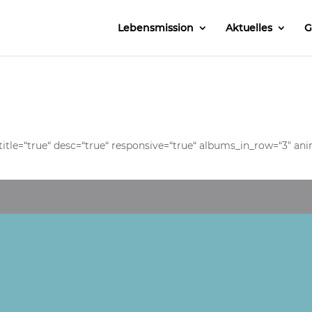
Lebensmission
Aktuelles
G
itle=“true“ desc=“true“ responsive=“true“ albums_in_row=“3″ anim